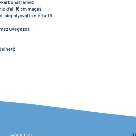
lykarbonát lemez
lokfali 16 cm magas
i sínpályával is elérhető.
lemez üvegezés
delhető
T
FŐOLDAL