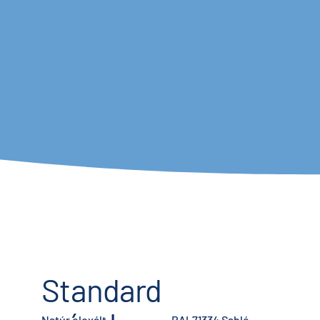
Standard
Natúr eloxált
RAL71334 Sablé