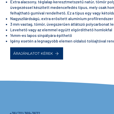
Extra alacsony, téglalap keresztmetszetű natúr, tömör po
üvegezéssel készített medencefedés típus, mely csak hom
felhajtható gumival rendelhető. Ez a típus egy vagy kétoldal
Nagyszilárdságú, extra erősített alumínium profilrendszer
3 mm vastag, tömör, üvegszerűen átlátszó polycarbonat 
Levehető vagy az elemmel együtt elgördíthető homlokfal
14mm-es lapos sínpályára építhető
Igény esetén a legnagyobb elemen oldalsó tolóajtóval ren
ÁRAJÁNLATOT KÉREK
+36 (70) 369-3632