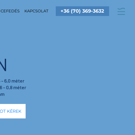
+36 (70) 369-3632
CEFEDÉS
KAPCSOLAT
N
 – 6,0 méter
 – 0,8 méter
mm
OT KÉREK