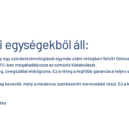
i egységekből áll:
y egy szórástechnológiával egymás utáni rétegben felvitt Gelcoat
100%-ban megakadályozza az ozmózis kialakulását.
, üvegszállal eldolgozva. Ez a réteg a legfőbb garancia a teljes s
yag keverék, mely a medence szerkezetét merevebbé teszi. Ez a
ítés