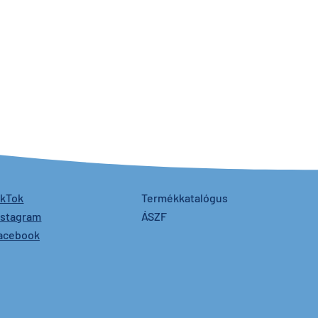
ikTok
Termékkatalógus
nstagram
ÁSZF
acebook