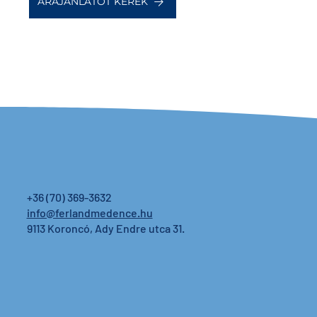
ÁRAJÁNLATOT KÉREK
+36 (70) 369-3632
info@ferlandmedence.hu
9113 Koroncó, Ady Endre utca 31.