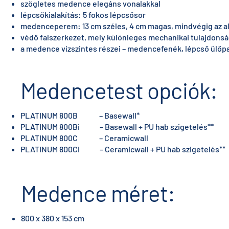
szögletes medence elegáns vonalakkal
lépcsőkialakítás: 5 fokos lépcsősor
medenceperem: 13 cm széles, 4 cm magas, mindvégig az a
védő falszerkezet, mely különleges mechanikai tulajdonsá
a medence vízszintes részei – medencefenék, lépcső ülőpad 
Medencetest opciók:
PLATINUM 800B – Basewall*
PLATINUM 800Bi – Basewall + PU hab szigetelés**
PLATINUM 800C – Ceramicwall
PLATINUM 800Ci – Ceramicwall + PU hab szigetelés**
Medence méret:
800 x 380 x 153 cm