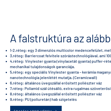
A falstruktúra az alább
1-2.réteg: egy 3 dimenziós multicolor medencefelület, mel
3.réteg: Barriercoat felvitele szórástechnológiával, ami 
4.réteg: Vinylester gyanta (vinylacetát gyanta) puffer-réteg
mechanikai tulajdonságok garanciája.
5.réteg: egy speciális Vinylester gyanta – kerámia magan
nanotechnológia jelenlétét mutatja. (Ceramicwall)
6.réteg: általános üvegszállal erősített poliészter váz
7.réteg: Poliamid szál ütésálló, extra rugalmas szöveterős
8.réteg: általános üvegszállal erősített poliészter váz
9.réteg: PU (poliuretán) hab szigetelés