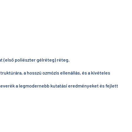
 (első poliészter gélréteg) réteg.
truktúrára, a hosszú ozmózis ellenállás, és a kivételes
 keverék a legmodernebb kutatási eredményeket és fejlett