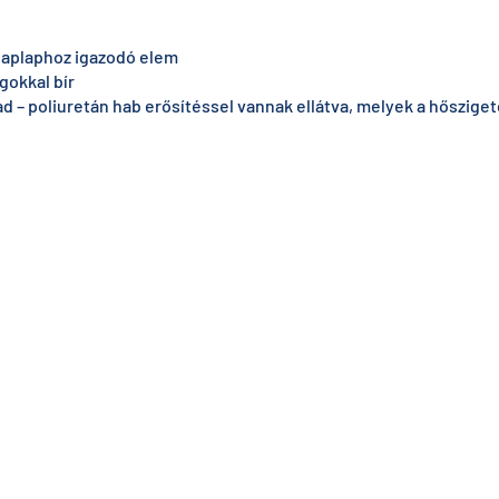
laplaphoz igazodó elem
gokkal bír
– poliuretán hab erősítéssel vannak ellátva, melyek a hőszigete