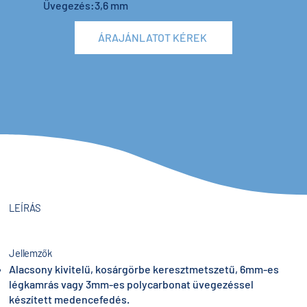
Üvegezés:3,6 mm
ÁRAJÁNLATOT KÉREK
LEÍRÁS
Jellemzők
Alacsony kivitelű, kosárgörbe keresztmetszetű, 6mm-es
légkamrás vagy 3mm-es polycarbonat üvegezéssel
készített medencefedés.