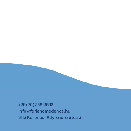
+36 (70) 369-3632
info@ferlandmedence.hu
9113 Koroncó, Ady Endre utca 31.