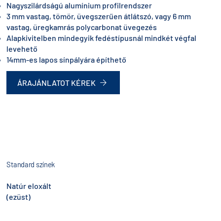
Nagyszilárdságú alumínium profilrendszer
3 mm vastag, tömör, üveg­szerűen átlátszó, vagy 6 mm
vastag, üregkamrás polycarbonat üvegezés
Alapkivitelben mindegyik fedéstípusnál mindkét végfal
levehető
14mm-es lapos sínpályára építhető
ÁRAJÁNLATOT KÉREK
Standard színek
Natúr eloxált
(ezüst)