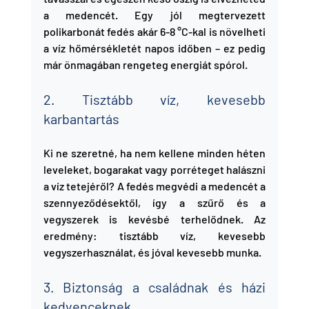
a medencét. Egy jól megtervezett 
polikarbonát fedés akár 6-8 °C-kal is növelheti 
a víz hőmérsékletét napos időben – ez pedig 
már önmagában rengeteg energiát spórol.
2. Tisztább víz, kevesebb 
karbantartás
Ki ne szeretné, ha nem kellene minden héten 
leveleket, bogarakat vagy porréteget halászni 
a víz tetejéről? A fedés megvédi a medencét a 
szennyeződésektől, így a szűrő és a 
vegyszerek is kevésbé terhelődnek. Az 
eredmény: tisztább víz, kevesebb 
vegyszerhasználat, és jóval kevesebb munka.
3. Biztonság a családnak és házi 
kedvenceknek