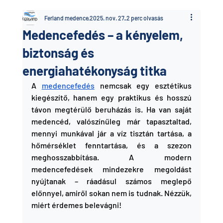
Ferland medence
2025. nov. 27.
2 perc olvasás
Medencefedés – a kényelem,
biztonság és
energiahatékonyság titka
A 
medencefedés
 nemcsak egy esztétikus 
kiegészítő, hanem egy praktikus és hosszú 
távon megtérülő beruházás is. Ha van saját 
medencéd, valószínűleg már tapasztaltad, 
mennyi munkával jár a víz tisztán tartása, a 
hőmérséklet fenntartása, és a szezon 
meghosszabbítása. A modern 
medencefedések mindezekre megoldást 
nyújtanak – ráadásul számos meglepő 
előnnyel, amiről sokan nem is tudnak. Nézzük, 
miért érdemes belevágni!