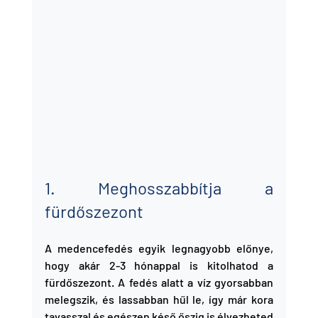
1. Meghosszabbítja a 
fürdőszezont
A medencefedés egyik legnagyobb előnye, 
hogy akár 2-3 hónappal is kitolhatod a 
fürdőszezont. A fedés alatt a víz gyorsabban 
melegszik, és lassabban hűl le, így már kora 
tavasszal és egészen késő őszig is élvezheted 