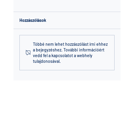
Hozzászólások
Többé nem lehet hozzászólást írni ehhez
a bejegyzéshez. További információért
vedd fel a kapcsolatot a webhely
tulajdonosával.
A medencefedés előnyei: kényelem,
tisztább víz és hosszabb szezon egyetlen
megoldással