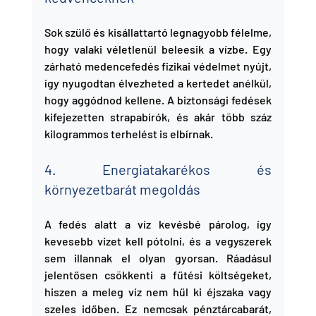
Sok szülő és kisállattartó legnagyobb félelme, 
hogy valaki véletlenül beleesik a vízbe. Egy 
zárható medencefedés fizikai védelmet nyújt, 
így nyugodtan élvezheted a kertedet anélkül, 
hogy aggódnod kellene. A biztonsági fedések 
kifejezetten strapabírók, és akár több száz 
kilogrammos terhelést is elbírnak.
4. Energiatakarékos és 
környezetbarát megoldás
A fedés alatt a víz kevésbé párolog, így 
kevesebb vizet kell pótolni, és a vegyszerek 
sem illannak el olyan gyorsan. Ráadásul 
jelentősen csökkenti a fűtési költségeket, 
hiszen a meleg víz nem hűl ki éjszaka vagy 
szeles időben. Ez nemcsak pénztárcabarát, 