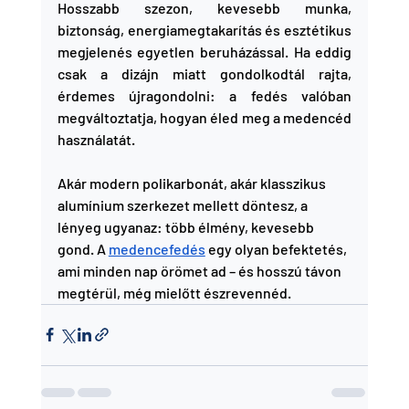
Hosszabb szezon, kevesebb munka, 
biztonság, energiamegtakarítás és esztétikus 
megjelenés egyetlen beruházással. Ha eddig 
csak a dizájn miatt gondolkodtál rajta, 
érdemes újragondolni: a fedés valóban 
megváltoztatja, hogyan éled meg a medencéd 
használatát.
Akár modern polikarbonát, akár klasszikus 
alumínium szerkezet mellett döntesz, a 
lényeg ugyanaz: több élmény, kevesebb 
gond. A 
medencefedés
 egy olyan befektetés, 
ami minden nap örömet ad – és hosszú távon 
megtérül, még mielőtt észrevennéd.