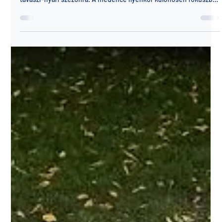
Ferland medence
márc. 31.
2 perc olvasás
Medencefedés tavasszal: okos döntés a
szezon előtt