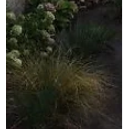
ápr. 13.
2 perc olvasás
Medence Győr: miért éri meg most
beruházni rá?
Ha valaha is álmodoztál arról, hogy a nyári hőségben csak kilépsz
a teraszra, és már csobbanhatsz is, akkor jó eséllyel egy
medence Győr városában tökéletes választás számodra. Győr és
környéke ideális terep a családi medencéknek: sok a kertvárosi
ingatlan, egyre melegebbek a nyarak, és egy jól megválasztott
medence nemcsak élményt, hanem kézzelfogható értéket is ad
az otthonnak. 1) Komfort és életminőség – a mindennapok
luxusát kínálja egy medence Győr városában Egy medence