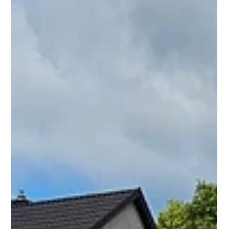
meghosszabbíthatja a medenceszezont. A nemzetközi
tapasztalatok alapján a medence lefedése az egyik
leghatékonyabb módja annak, hogy kevesebb energiával,
kevesebb vízveszteséggel és kevesebb karbantartással tudd
élvezni a medencédet. Miért ennyire fontos a medencefedés? A
kültéri medencék e