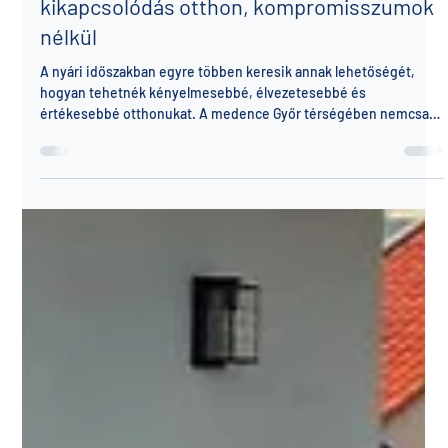
Ferland medence
jún. 22.
2 perc olvasás
Medence Győr környékén: nyári
kikapcsolódás otthon, kompromisszumok
nélkül
A nyári időszakban egyre többen keresik annak lehetőségét,
hogyan tehetnék kényelmesebbé, élvezetesebbé és
értékesebbé otthonukat. A medence Győr térségében nemcsak
látványos kertészeti elem lehet, hanem valódi életminőség-
javító beruházás is. Egy jól megtervezett és igényesen
kivitelezett medence a családi pihenés, a baráti összejövetelek
és a mindennapi felfrissülés központi helyszínévé válhat. Miért jó
döntés egy medence Győr térségében? Győr és környéke ideális
helyszín a