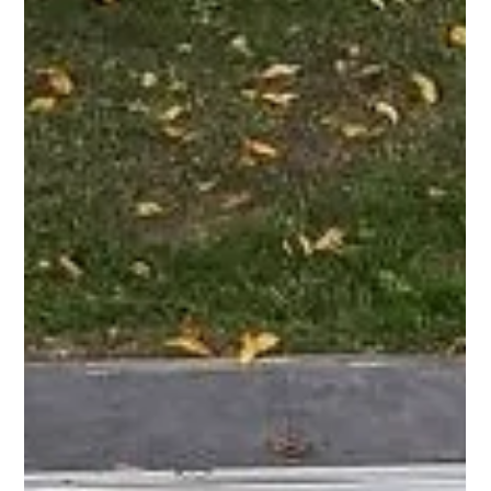
Ahogy a tél lassan elengedi a kertet, egyre többen kezdünk el
azon gondolkodni, hogyan hozzuk formába a kültéri tereinket a
tavaszi-nyári szezonra. A medence ilyenkor különösen fókuszba
kerül: takarítás, gépészet, vízkezelés, és persze a nagy kérdés –
hogyan lehet idén kevesebb munkával, kevesebb költséggel és
több élménnyel használni? A válasz sok esetben egyszerű:
medencefedés . Miért pont tavasszal érdemes
medencefedésben gondolkodni? A szezon eleje a legjobb
időszak a ter