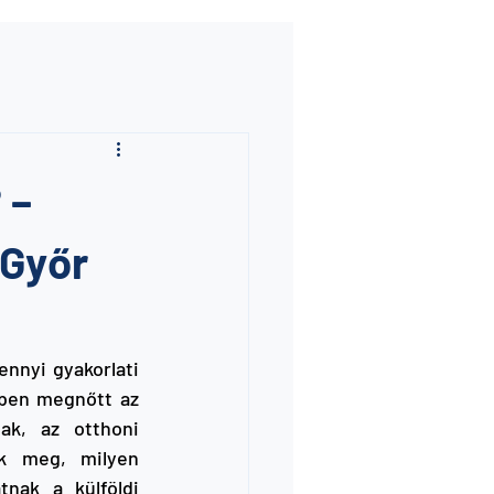
 –
 Győr
nnyi gyakorlati 
ben megnőtt az 
k, az otthoni 
k meg, milyen 
nak a külföldi 