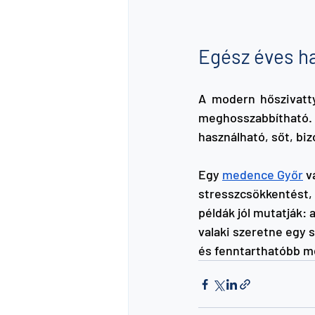
Egész éves h
A modern hőszivatty
meghosszabbítható.
használható, sőt, bi
Egy 
medence Győr
 
stresszcsökkentést, 
példák jól mutatják
valaki szeretne egy 
és fenntarthatóbb me