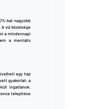
0%-kal nagyobb 
A víz közelsége 
ni a mindennapi 
em a mentális 
övelheti egy ház 
tt gyakorlat: a 
li ingatlanok. 
dence telepítése 