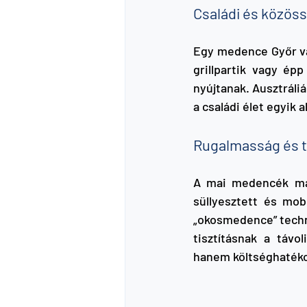
Családi és közös
Egy medence Győr vár
grillpartik vagy ép
nyújtanak. Ausztráliá
a családi élet egyik a
Rugalmasság és t
A mai medencék már
süllyesztett és mob
„okosmedence” techno
tisztításnak a távo
hanem költséghatéko