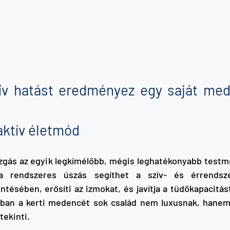
ív hatást eredményez egy saját med
aktív életmód
zgás az egyik legkímélőbb, mégis leghatékonyabb testmo
 a rendszeres úszás segíthet a szív- és érrendsze
tésében, erősíti az izmokat, és javítja a tüdőkapacitást
ban a kerti medencét sok család nem luxusnak, hanem
ekinti.