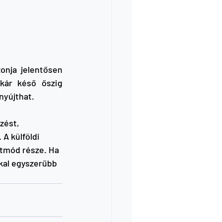
nja jelentősen 
kár késő őszig 
nyújthat.
ést, 
A külföldi 
tmód része. Ha 
kal egyszerűbb 