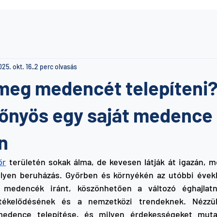
25. okt. 16.
2 perc olvasás
 meg medencét telepíteni?
lőnyös egy saját medence
n
őr
 területén sokak álma, de kevesen látják át igazán, me
 ilyen beruházás. Győrben és környékén az utóbbi évek
 medencék iránt, köszönhetően a változó éghajlatna
értékelődésének és a nemzetközi trendeknek. Nézzü
medence telepítése, és milyen érdekességeket mutat