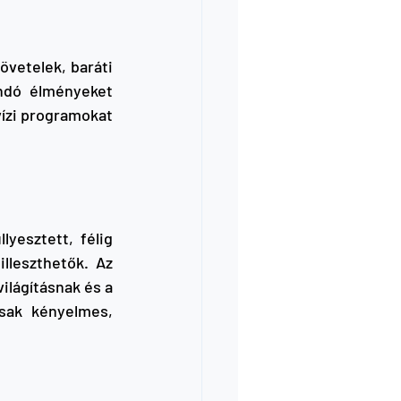
vetelek, baráti 
ndó élményeket 
vízi programokat 
esztett, félig 
leszthetők. Az 
lágításnak és a 
sak kényelmes, 