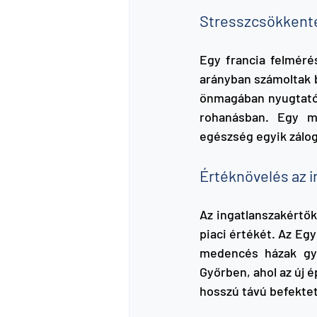
Stresszcsökkenté
Egy francia felméré
arányban számoltak b
önmagában nyugtató 
rohanásban. Egy m
egészség egyik záloga
Értéknövelés az 
Az ingatlanszakértők 
piaci értékét. Az Eg
medencés házak gyo
Győrben, ahol az új é
hosszú távú befektet