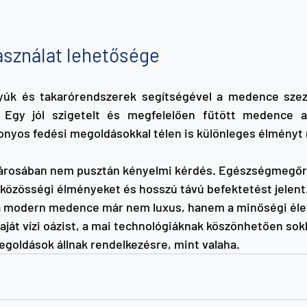
asználat lehetősége
úk és takarórendszerek segítségével a medence szezo
 Egy jól szigetelt és megfelelően fűtött medence a
zonyos fedési megoldásokkal télen is különleges élményt 
városában nem pusztán kényelmi kérdés. Egészségmegőrz
közösségi élményeket és hosszú távú befektetést jelent. 
: a modern medence már nem luxus, hanem a minőségi éle
saját vízi oázist, a mai technológiáknak köszönhetően sok
goldások állnak rendelkezésre, mint valaha.