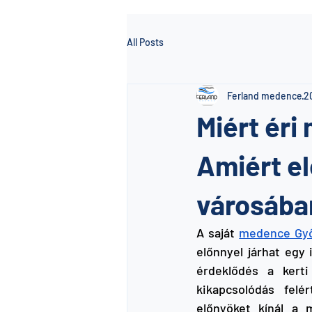
All Posts
Ferland medence
20
Miért éri
Amiért e
városába
A saját 
medence Gy
előnnyel járhat egy
érdeklődés a kerti
kikapcsolódás fel
előnyöket kínál a 