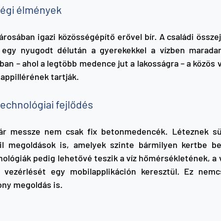
ségi élmények
osában igazi közösségépítő erővel bír. A családi összejö
p egy nyugodt délután a gyerekekkel a vízben marada
ban – ahol a legtöbb medence jut a lakosságra – a közös 
lappillérének tartják.
echnológiai fejlődés
 messze nem csak fix betonmedencék. Léteznek sülly
il megoldások is, amelyek szinte bármilyen kertbe beil
lógiák pedig lehetővé teszik a víz hőmérsékletének, a vi
li vezérlését egy mobilapplikáción keresztül. Ez nemc
ny megoldás is.