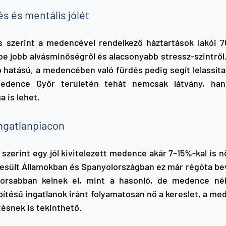
s és mentális jólét
s szerint a medencével rendelkező háztartások lakói 7
e jobb alvásminőségről és alacsonyabb stressz-szintről. 
hatású, a medencében való fürdés pedig segít lelassíta
edence Győr területén tehát nemcsak látvány, han
 is lehet.
ingatlanpiacon
szerint egy jól kivitelezett medence akár 7–15%-kal is n
yesült Államokban és Spanyolországban ez már régóta beve
rsabban kelnek el, mint a hasonló, de medence nélkü
pítésű ingatlanok iránt folyamatosan nő a kereslet, a me
ésnek is tekinthető.